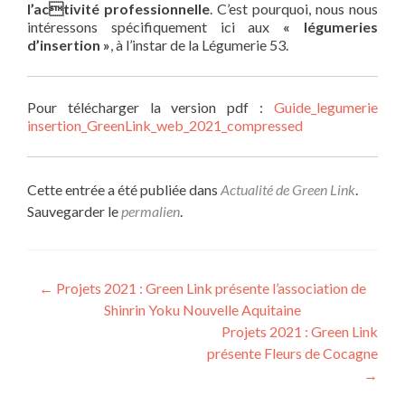
l’activité professionnelle
. C’est pourquoi, nous nous
intéressons spécifiquement ici aux
« légumeries
d’insertion »
, à l’instar de la Légumerie 53.
Pour télécharger la version pdf :
Guide_legumerie
insertion_GreenLink_web_2021_compressed
Cette entrée a été publiée dans
Actualité de Green Link
.
Sauvegarder le
permalien
.
Navigation
←
Projets 2021 : Green Link présente l’association de
Shinrin Yoku Nouvelle Aquitaine
de
Projets 2021 : Green Link
l’article
présente Fleurs de Cocagne
→