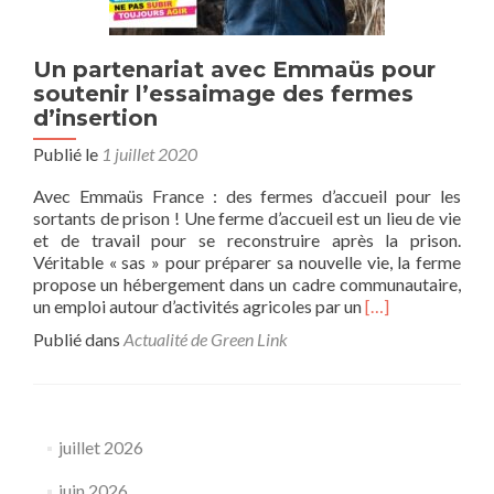
Un partenariat avec Emmaüs pour
soutenir l’essaimage des fermes
d’insertion
Publié le
1 juillet 2020
Avec Emmaüs France : des fermes d’accueil pour les
sortants de prison ! Une ferme d’accueil est un lieu de vie
et de travail pour se reconstruire après la prison.
Véritable « sas » pour préparer sa nouvelle vie, la ferme
propose un hébergement dans un cadre communautaire,
En
un emploi autour d’activités agricoles par un
[…]
savoir
Publié dans
Actualité de Green Link
plus
surUn
partenariat
avec
Emmaüs
juillet 2026
pour
soutenir
juin 2026