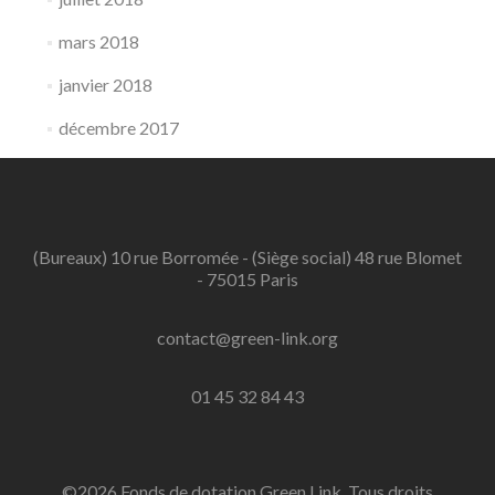
mars 2018
janvier 2018
décembre 2017
(Bureaux) 10 rue Borromée - (Siège social) 48 rue Blomet
- 75015 Paris
contact@green-link.org
01 45 32 84 43
©2026 Fonds de dotation Green Link. Tous droits