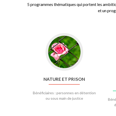
5 programmes thématiques qui portent les a
et un prog
Go
to
Nature
et
prison
NATURE ET PRISON
Bénéficiaires : personnes en détention
ou sous main de justice
Bénéf
d