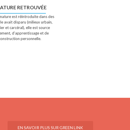
NATURE RETROUVÉE
 nature est réintroduite dans des
lle avait disparu (milieux urbain,
ier et carcéral), elle est source
ement, d’apprentissage et de
construction personnelle.
EN SAVOIR PLUS SUR GREEN LINK