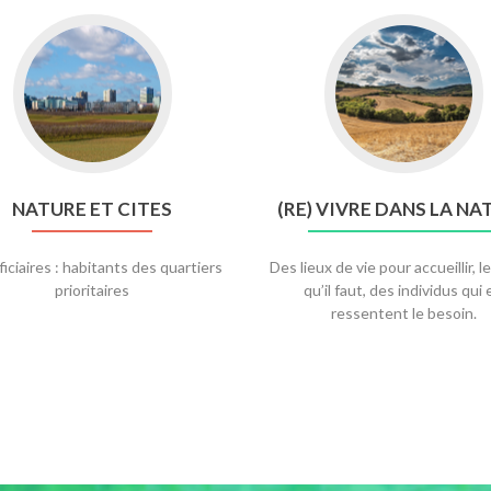
Go
Go
to
to
nature
(re)
et
vivre
cites
dans
la
nature
NATURE ET CITES
(RE) VIVRE DANS LA NA
iciaires : habitants des quartiers
Des lieux de vie pour accueillir, 
prioritaires
qu’il faut, des individus qui 
ressentent le besoin.