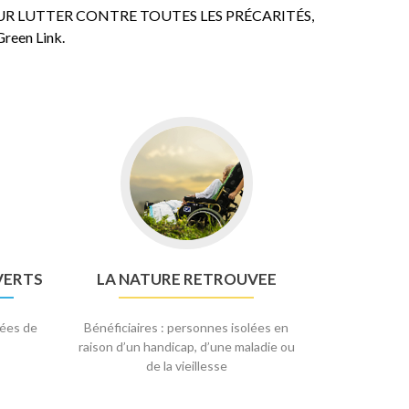
E POUR LUTTER CONTRE TOUTES LES PRÉCARITÉS,
Green Link.
Go
to
la
nature
retrouvee
VERTS
LA NATURE RETROUVEE
nées de
Bénéficiaires : personnes isolées en
raison d’un handicap, d’une maladie ou
de la vieillesse