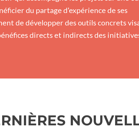
énéficier du partage d’expérience de ses
ent de développer des outils concrets vis
néfices directs et indirects des initiative
RNIÈRES NOUVEL