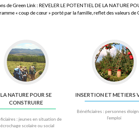
mbitions de Green Link : REVELER LE POTENTIEL DE LA NATUR
ramme « coup de cœur » porté par la famille, reflet des valeurs de 
Go
Go
to
to
la
insertion
nature
et
pour
metiers
se
verts
construire
LA NATURE POUR SE
INSERTION ET METIERS 
CONSTRUIRE
Bénéficiaires : personnes éloig
l’emploi
iciaires : jeunes en situation de
écrochage scolaire ou social