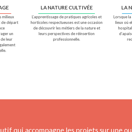
AGE
LA NATURE CULTIVÉE
LA 
 milieux
L’apprentissage de pratiques agricoles et
Lorsque la
t de départ
horticoles respectueuses est une occasion
lieux où e
nce
de découvrir les métiers de la nature et
hospital
rager un
leurs perspectives de réinsertion
d’apais
 de leur
professionnelle.
re
également
lle.
utif qui accompagne les projets sur une ou