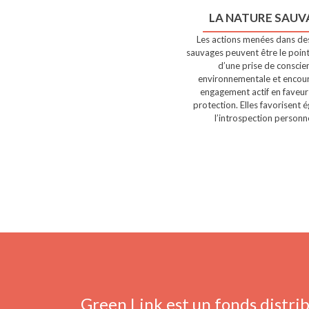
LA NATURE SAUV
Les actions menées dans des
sauvages peuvent être le poin
d’une prise de conscie
environnementale et encou
engagement actif en faveur
protection. Elles favorisent 
l’introspection personne
Green Link est un fonds distrib