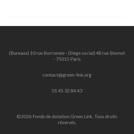
(Bureaux) 10 rue Borromée - (Siège social) 48 rue Blomet
- 75015 Paris
contact@green-link.org
01 45 32 84 43
©2026 Fonds de dotation Green Link. Tous droits
réservés.