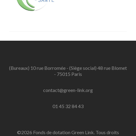
(Bureaux) 10 rue Borromée - (Siège social) 48 rue Blomet
- 75015 Paris
contact@green-link.org
01 45 32 84 43
©2026 Fonds de dotation Green Link. Tous droits