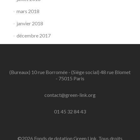
mars 2018
janvier 2018
décembre 2017
(Bureaux) 10 rue Borromée - (Siège social) 48 rue Blomet
- 75015 Paris
contact@green-link.org
01 45 32 84 43
©2026 Fonds de dotation Green Link. Tous droits