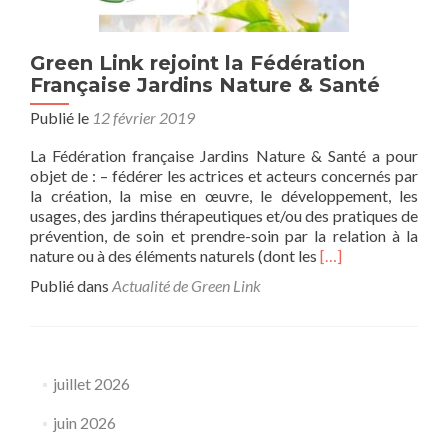
Green Link rejoint la Fédération
Française Jardins Nature & Santé
Publié le
12 février 2019
La Fédération française Jardins Nature & Santé a pour
objet de : – fédérer les actrices et acteurs concernés par
la création, la mise en œuvre, le développement, les
usages, des jardins thérapeutiques et/ou des pratiques de
prévention, de soin et prendre-soin par la relation à la
En
nature ou à des éléments naturels (dont les
[…]
savoir
Publié dans
Actualité de Green Link
plus
surGreen
Link
rejoint
la
juillet 2026
Fédération
Française
juin 2026
Jardins