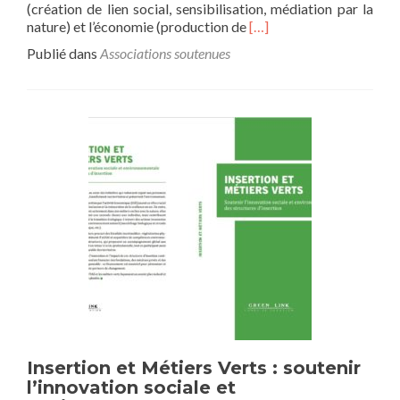
(création de lien social, sensibilisation, médiation par la
En
nature) et l’économie (production de
[…]
savoir
Publié dans
Associations soutenues
plus
surProjets
2024
:
Green
Link
soutient
de
nouveau
Veni
Verdi
Insertion et Métiers Verts : soutenir
l’innovation sociale et