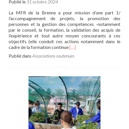
Publié le
31 octobre 2024
La MFR de la Brenne a pour mission d’une part 1/
l’accompagnement de projets, la promotion des
personnes et la gestion des compétences -notamment
par le conseil, la formation, la validation des acquis de
l’expérience et tout autre moyen concourants à ces
objectifs (elle conduit ces actions notamment dans le
En
cadre de la formation continue
[…]
savoir
Publié dans
Associations soutenues
plus
surProjets
2024
:
Green
Link
soutient
l’Année
Verte
de
la
MFR
de