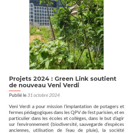
Green
Link
soutient
le
programme
JEDI
de
la
SAUGE
Projets 2024 : Green Link soutient
de nouveau Veni Verdi
Publié le
31 octobre 2024
Veni Verdi a pour mission l’implantation de potagers et
fermes pédagogiques dans les QPV de l’est parisien, et en
particulier dans les écoles et collèges, dans le but d’agir
sur l’environnement (biodiversité, sauvegarde d’espèces
anciennes, utilisation de l’eau de pluie), la société