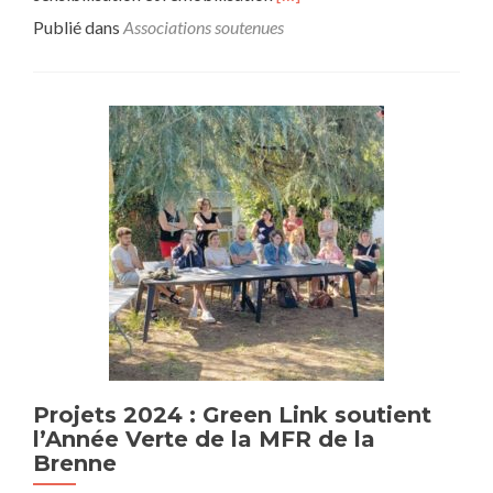
savoir
Publié dans
Associations soutenues
plus
surProjets
2024
:
Green
Link
soutient
CIMME
Projets 2024 : Green Link soutient
l’Année Verte de la MFR de la
Brenne