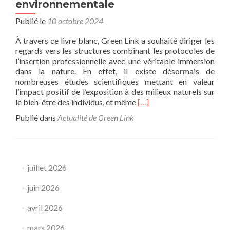
environnementale
Publié le
10 octobre 2024
À travers ce livre blanc, Green Link a souhaité diriger les
regards vers les structures combinant les protocoles de
l’insertion professionnelle avec une véritable immersion
dans la nature. En effet, il existe désormais de
nombreuses études scientifiques mettant en valeur
l’impact positif de l’exposition à des milieux naturels sur
En
le bien-être des individus, et même
[…]
savoir
Publié dans
Actualité de Green Link
plus
surInsertion
et
Métiers
Verts
juillet 2026
:
soutenir
juin 2026
l’innovation
sociale
avril 2026
et
environnementale
mars 2026