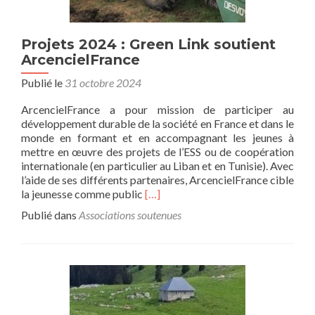
Projets 2024 : Green Link soutient
ArcencielFrance
Publié le
31 octobre 2024
ArcencielFrance a pour mission de participer au
développement durable de la société en France et dans le
monde en formant et en accompagnant les jeunes à
mettre en œuvre des projets de l’ESS ou de coopération
internationale (en particulier au Liban et en Tunisie). Avec
l’aide de ses différents partenaires, ArcencielFrance cible
En
la jeunesse comme public
[…]
savoir
Publié dans
Associations soutenues
plus
surProjets
2024
:
Green
Link
soutient