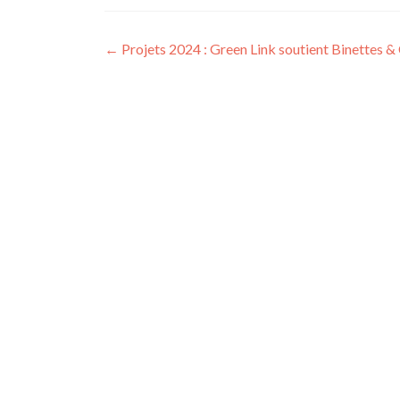
Navigation
←
Projets 2024 : Green Link soutient Binettes 
de
l’article