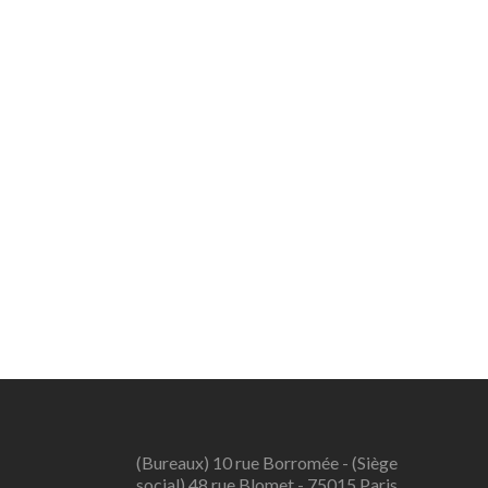
(Bureaux) 10 rue Borromée - (Siège
social) 48 rue Blomet - 75015 Paris