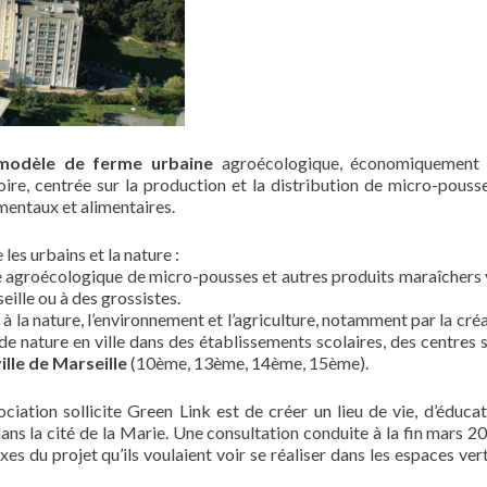
modèle de ferme urbaine
agroécologique, économiquement v
ire, centrée sur la production et la distribution de micro-pousse
mentaux et alimentaires.
 les urbains et la nature :
ère agroécologique de micro-pousses et autres produits maraîchers
ille ou à des grossistes.
n à la nature, l’environnement et l’agriculture, notamment par la cré
 de nature en ville dans des établissements scolaires, des centres 
ville de Marseille
(10ème, 13ème, 14ème, 15ème).
ociation sollicite Green Link est de créer un lieu de vie, d’éducat
dans la cité de la Marie. Une consultation conduite à la fin mars 2
es du projet qu’ils voulaient voir se réaliser dans les espaces vert