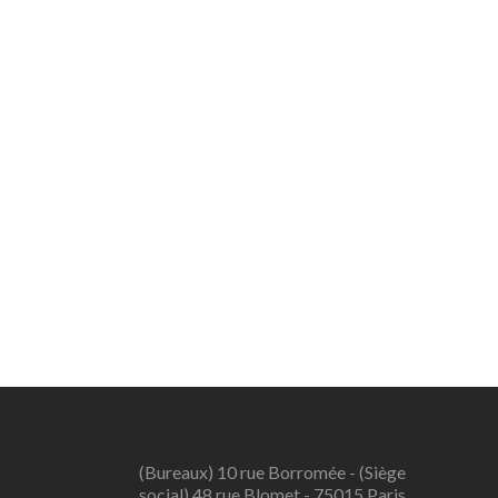
(Bureaux) 10 rue Borromée - (Siège
social) 48 rue Blomet - 75015 Paris