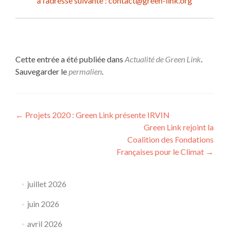
à l’adresse suivante : contact@green-link.org
Cette entrée a été publiée dans
Actualité de Green Link
.
Sauvegarder le
permalien
.
Navigation
←
Projets 2020 : Green Link présente IRVIN
Green Link rejoint la
de
Coalition des Fondations
l’article
Françaises pour le Climat
→
juillet 2026
juin 2026
avril 2026