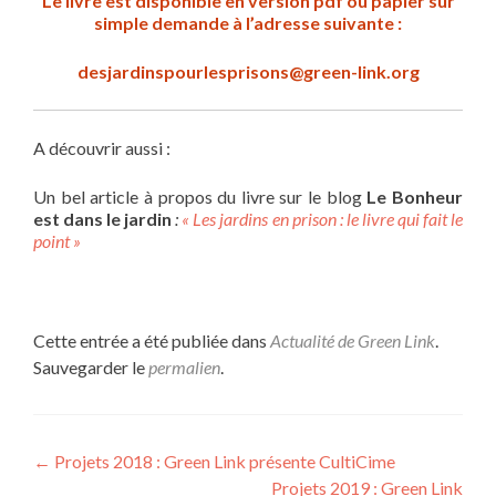
Le livre est disponible en version pdf ou papier sur
simple demande à l’adresse suivante :
desjardinspourlesprisons@green-link.org
A découvrir aussi :
Un bel article à propos du livre sur le blog
Le Bonheur
est dans le jardin
:
« Les jardins en prison : le livre qui fait le
point »
Cette entrée a été publiée dans
Actualité de Green Link
.
Sauvegarder le
permalien
.
Navigation
←
Projets 2018 : Green Link présente CultiCime
Projets 2019 : Green Link