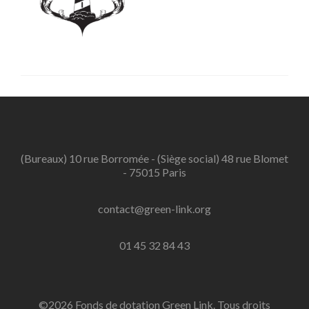
(Bureaux) 10 rue Borromée - (Siège social) 48 rue Blomet
- 75015 Paris
contact@green-link.org
01 45 32 84 43
©2026 Fonds de dotation Green Link. Tous droits