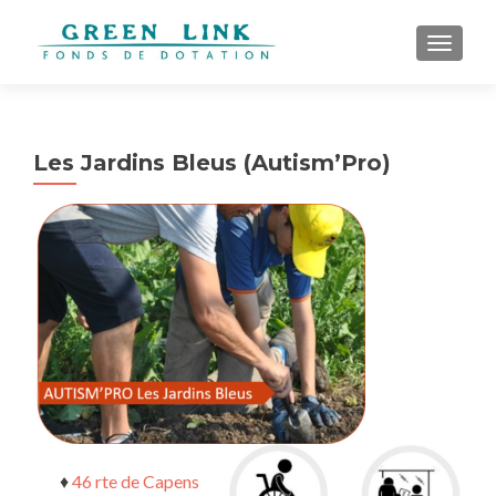
AFFICH
Les Jardins Bleus (Autism’Pro)
♦
46 rte de Capens