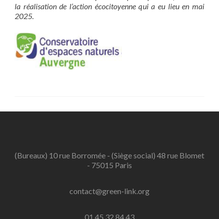
la réalisation de l’action écocitoyenne qui a eu lieu en mai
2025.
(Bureaux) 10 rue Borromée - (Siège social) 48 rue Blomet
- 75015 Paris
contact@green-link.org
01 45 32 84 43